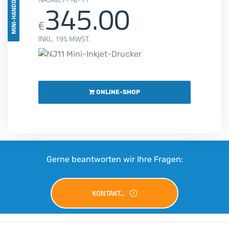
MINI-HANDDRUCKER
345.00
€
INKL. 19% MWST.
ONLINE-SHOP
Gerne beantworten wir Ihre Fragen:
KONTAKT...