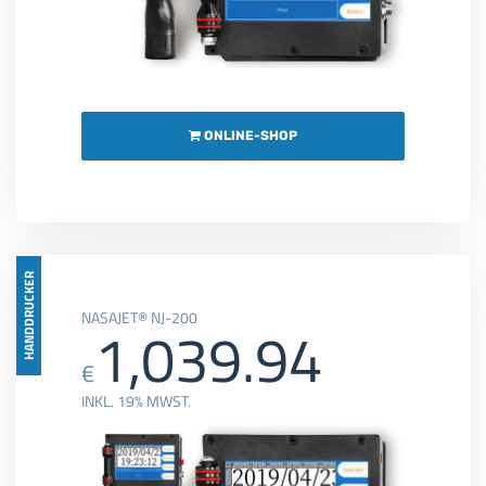
ONLINE-SHOP
HANDDRUCKER
NASAJET® NJ-200
1,039.94
€
INKL. 19% MWST.