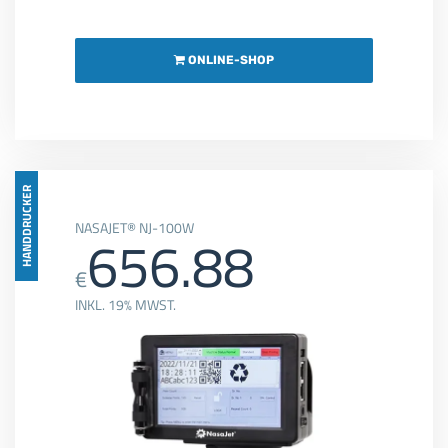
ONLINE-SHOP
HANDDRUCKER
NASAJET® NJ-100W
656.88
€
INKL. 19% MWST.