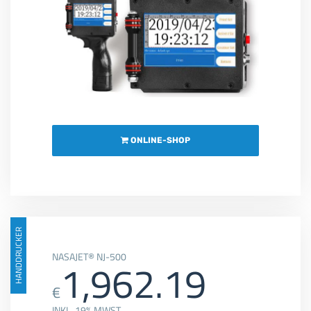
ONLINE-SHOP
HANDDRUCKER
NASAJET® NJ-500
1,962.19
€
INKL. 19% MWST.