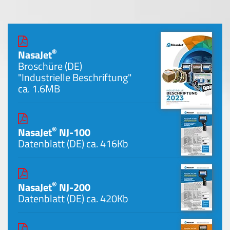
®
NasaJet
Broschüre (DE)
"Industrielle Beschriftung"
ca. 1.6MB
®
NasaJet
NJ-100
Datenblatt (DE)
ca. 416Kb
®
NasaJet
NJ-200
Datenblatt (DE)
ca. 420Kb