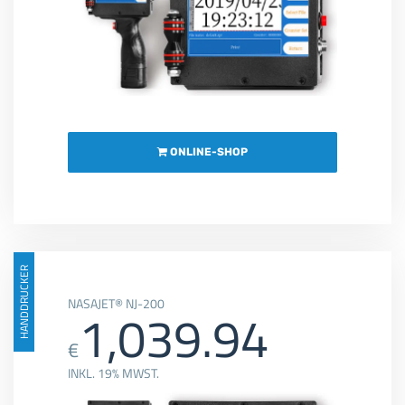
ONLINE-SHOP
HANDDRUCKER
NASAJET® NJ-200
1,039.94
€
INKL. 19% MWST.